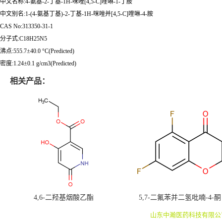
中文名称:4-氨基-2-丁基-1H-咪唑[4,5-C]喹啉-1-丁胺
中文别名:1-(4-氨基丁基)-2-丁基-1H-咪唑并[4,5-C]喹啉-4-胺
CAS No:313350-31-1
分子式:C18H25N5
沸点:555.7±40.0 °C(Predicted)
密度:1.24±0.1 g/cm3(Predicted)
相关产品：
4,6-二羟基烟酸乙酯
5,7-二氟苯并二氢吡喃-4-酮
山东中瀚医药科技有限公