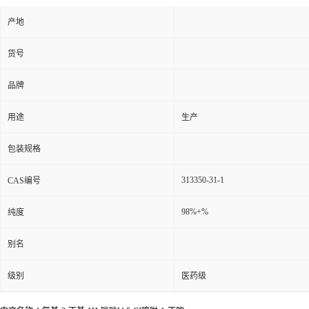
产地
货号
品牌
用途
生产
包装规格
313350-31-1
CAS编号
98%+%
纯度
别名
级别
医药级