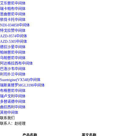
艾乐替尼中间体
瑞卡帕布中间体
恩曲替尼中间体
依伐卡托中间体
NDI-034858中间体
特戈拉赞中间体
AZD-9574中间体
AZD-5305中间体
德拉沙星中间体
帕纳替尼中间体
乌帕替尼中间体
阿达格拉西布中间体
巴洛沙韦中间体
利司扑兰中间体
Suzetrigine(VX548)中间体
瑞斯美替罗MGL3196中间体
布格替尼中间体
瑞卢戈利中间体
多替诺德中间体
曲拉西利中间体
其他中间体
联系我们
联系人：赵经理
产品名称
英文名称