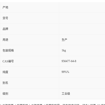
产地
货号
品牌
用途
生产
1kg
包装规格
956477-64-8
CAS编号
99%%
纯度
别名
级别
工业级