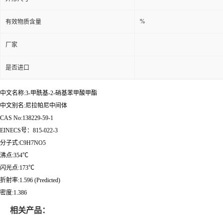
%
有效物质含量
厂家
是否进口
中文名称:3-甲酰基-2-硝基苯甲酸甲酯
中文别名:尼拉帕尼中间体
CAS No:138229-59-1
EINECS号：815-022-3
分子式:C9H7NO5
沸点:354℃
闪光点:173℃
折射率:1.596 (Predicted)
密度:1.386
相关产品：