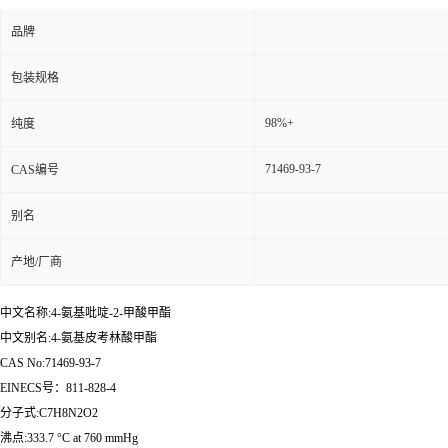
品牌
包装规格
98%+
纯度
71469-93-7
CAS编号
别名
产地/厂商
中文名称:4-氨基吡啶-2-甲酸甲酯
中文别名:4-氨基皮考林酸甲酯
CAS No:71469-93-7
EINECS号：811-828-4
分子式:C7H8N2O2
沸点:333.7 °C at 760 mmHg